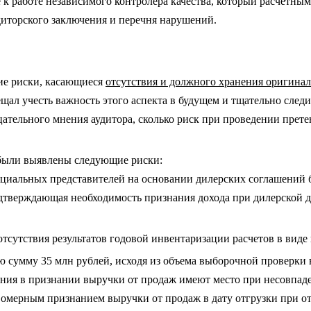
 к работе независимого контролера качества, который расчетным
удиторского заключения и перечня нарушений.
ие риски, касающиеся
отсутствия и должного хранения оригин
ещал учесть важность этого аспекта в будущем и тщательно след
цательного мнения аудитора, сколько риск при проведении прет
 были выявлены следующие риски:
иальных представителей на основании дилерских соглашений бе
одтверждающая необходимость признания дохода при дилерской 
отсутствия результатов годовой инвентаризации расчетов в вид
ю сумму 35 млн рублей, исходя из объема выборочной проверки 
ния в признании выручки от продаж имеют место при несовпаде
равомерным признанием выручки от продаж в дату отгрузки при от