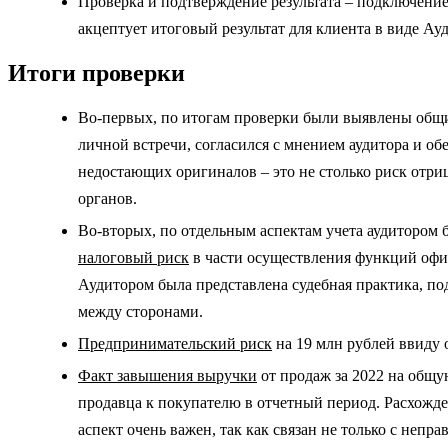
Проверка и подтверждение результата – подключение
акцептует итоговый результат для клиента в виде А
Итоги проверки
Во-первых, по итогам проверки были выявлены общ
личной встречи, согласился с мнением аудитора и об
недостающих оригиналов – это не столько риск отри
органов.
Во-вторых, по отдельным аспектам учета аудитором
налоговый риск
в части осуществления функций офиц
Аудитором была представлена судебная практика, п
между сторонами.
Предпринимательский риск
на 19 млн рублей ввиду 
Факт завышения выручки
от продаж за 2022 на общу
продавца к покупателю в отчетный период. Расхожде
аспект очень важен, так как связан не только с неп