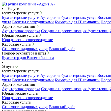
Услуги
Бухгалтерские услуги
Бухгалтерские услуги
Аутсорсинг бухгалтерских услуг
Восстан
учета
Расчеты с сотрудниками
Бэк-офис для IT компаний
Подго
Аудит и консалтинг
Аудиторская проверка
Создание и реорганизация бухгалтерии
Юридические услуги
Юридическое сопровождение
Кадровые услуги
Стоимость кадровых услуг
Воинский учёт
Подбор бухгалтера в штат
Бухгалтер для Вашего бизнеса
Услуги
Бухгалтерские услуги
Бухгалтерские услуги
Аутсорсинг бухгалтерских услуг
Восстан
учета
Расчеты с сотрудниками
Бэк-офис для IT компаний
Подго
Аудит и консалтинг
Аудиторская проверка
Создание и реорганизация бухгалтерии
Юридические услуги
Юридическое сопровождение
Кадровые услуги
Стоимость кадровых услуг
Воинский учёт