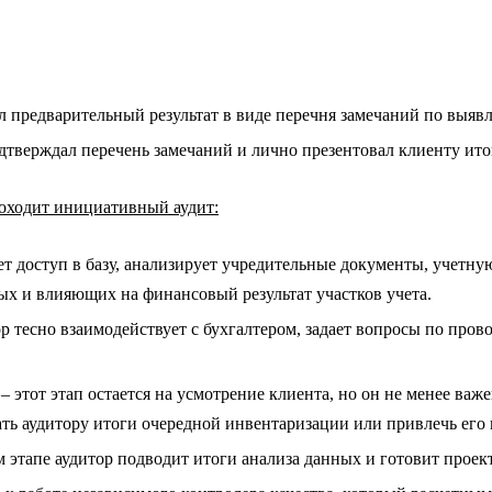
ил предварительный результат в виде перечня замечаний по выя
одтверждал перечень замечаний и лично презентовал клиенту ит
роходит инициативный аудит:
т доступ в базу, анализирует учредительные документы, учетную
ых и влияющих на финансовый результат участков учета.
ор тесно взаимодействует с бухгалтером, задает вопросы по пр
 этот этап остается на усмотрение клиента, но он не менее важ
ь аудитору итоги очередной инвентаризации или привлечь его в
 этапе аудитор подводит итоги анализа данных и готовит прое