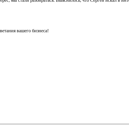
ерес, мы стали разбираться. Выяснилось, что Сергей искал в и
етания вашего бизнеса!