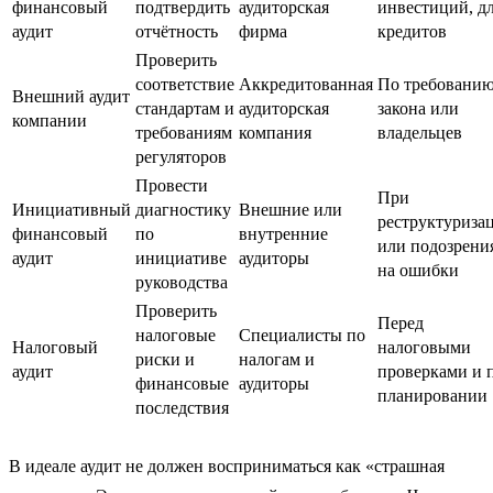
финансовый
подтвердить
аудиторская
инвестиций, д
аудит
отчётность
фирма
кредитов
Проверить
соответствие
Аккредитованная
По требовани
Внешний аудит
стандартам и
аудиторская
закона или
компании
требованиям
компания
владельцев
регуляторов
Провести
При
Инициативный
диагностику
Внешние или
реструктуриза
финансовый
по
внутренние
или подозрени
аудит
инициативе
аудиторы
на ошибки
руководства
Проверить
Перед
налоговые
Специалисты по
Налоговый
налоговыми
риски и
налогам и
аудит
проверками и 
финансовые
аудиторы
планировании
последствия
В идеале аудит не должен восприниматься как «страшная