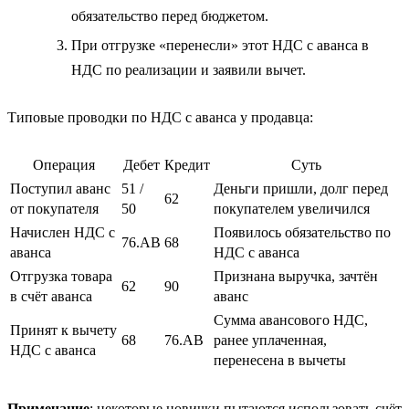
обязательство перед бюджетом.
При отгрузке «перенесли» этот НДС с аванса в
НДС по реализации и заявили вычет.
Типовые проводки по НДС с аванса у продавца:
Операция
Дебет
Кредит
Суть
Поступил аванс
51 /
Деньги пришли, долг перед
62
от покупателя
50
покупателем увеличился
Начислен НДС с
Появилось обязательство по
76.АВ
68
аванса
НДС с аванса
Отгрузка товара
Признана выручка, зачтён
62
90
в счёт аванса
аванс
Сумма авансового НДС,
Принят к вычету
68
76.АВ
ранее уплаченная,
НДС с аванса
перенесена в вычеты
Примечание
: некоторые новички пытаются использовать счёт