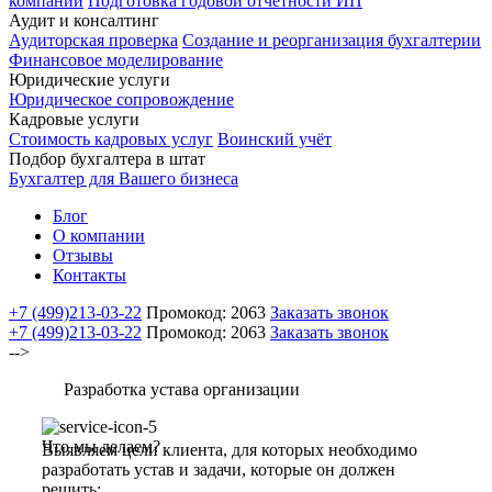
компаний
Подготовка годовой отчетности ИП
Аудит и консалтинг
Аудиторская проверка
Создание и реорганизация бухгалтерии
Финансовое моделирование
Юридические услуги
Юридическое сопровождение
Кадровые услуги
Стоимость кадровых услуг
Воинский учёт
Подбор бухгалтера в штат
Бухгалтер для Вашего бизнеса
Блог
О компании
Отзывы
Контакты
+7 (499)
213-03-22
Промокод: 2063
Заказать звонок
+7 (499)
213-03-22
Промокод: 2063
Заказать звонок
-->
Разработка устава организации
Что мы делаем?
Выявляем цели клиента, для которых необходимо
разработать устав и задачи, которые он должен
решить: