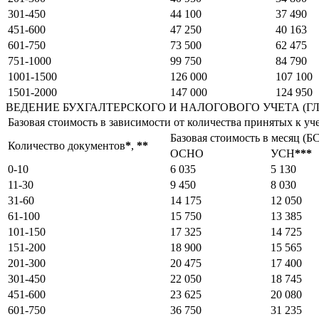
301-450
44 100
37 490
451-600
47 250
40 163
601-750
73 500
62 475
751-1000
99 750
84 790
1001-1500
126 000
107 100
1501-2000
147 000
124 950
ВЕДЕНИЕ БУХГАЛТЕРСКОГО И НАЛОГОВОГО УЧЕТА (Г
Базовая стоимость в зависимости от количества принятых к уч
Базовая стоимость в месяц (БС
Количество документов
*
,
*
*
ОСНО
УСН
*
*
*
0-10
6 035
5 130
11-30
9 450
8 030
31-60
14 175
12 050
61-100
15 750
13 385
101-150
17 325
14 725
151-200
18 900
15 565
201-300
20 475
17 400
301-450
22 050
18 745
451-600
23 625
20 080
601-750
36 750
31 235