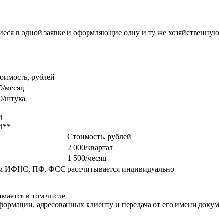
еся в одной заявке и оформляющие одну и ту же хозяйственну
оимость, рублей
0/месяц
0/штука
И
И**
Стоимость, рублей
2 000/квартал
1 500/месяц
ием ИФНС, ПФ, ФСС
рассчитывается индивидуально
ается в том числе:
формации, адресованных клиенту и передача от его имени доку
;