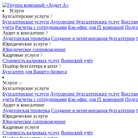
Услуги
Бухгалтерские услуги
Бухгалтерские услуги
Аутсорсинг бухгалтерских услуг
Восстан
учета
Расчеты с сотрудниками
Бэк-офис для IT компаний
Подго
Аудит и консалтинг
Аудиторская проверка
Создание и реорганизация бухгалтерии
Юридические услуги
Юридическое сопровождение
Кадровые услуги
Стоимость кадровых услуг
Воинский учёт
Подбор бухгалтера в штат
Бухгалтер для Вашего бизнеса
Услуги
Бухгалтерские услуги
Бухгалтерские услуги
Аутсорсинг бухгалтерских услуг
Восстан
учета
Расчеты с сотрудниками
Бэк-офис для IT компаний
Подго
Аудит и консалтинг
Аудиторская проверка
Создание и реорганизация бухгалтерии
Юридические услуги
Юридическое сопровождение
Кадровые услуги
Стоимость кадровых услуг
Воинский учёт