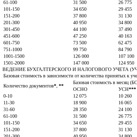
61-100
31 500
26 775
101-150
34 650
29 455
151-200
37 800
31 130
201-300
40 950
34 800
301-450
44 100
37 490
451-600
47 250
40 163
601-750
73 500
62 475
751-1000
99 750
84 790
1001-1500
126 000
107 100
1501-2000
147 000
124 950
ВЕДЕНИЕ БУХГАЛТЕРСКОГО И НАЛОГОВОГО УЧЕТА (У
Базовая стоимость в зависимости от количества принятых к уч
Базовая стоимость в месяц (БС
Количество документов
*
,
*
*
ОСНО
УСН
*
*
*
0-10
12 075
10 260
11-30
18 900
16 065
31-60
28 350
24 100
61-100
31 500
26 775
101-150
34 650
29 455
151-200
37 800
31 130
201-300
40 950
34 800