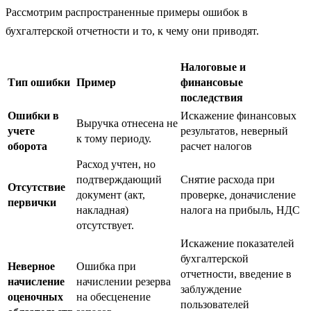
Рассмотрим распространенные примеры ошибок в
бухгалтерской отчетности и то, к чему они приводят.
Налоговые и
Тип ошибки
Пример
финансовые
последствия
Ошибки в
Искажение финансовых
Выручка отнесена не
учете
результатов, неверный
к тому периоду.
оборота
расчет налогов
Расход учтен, но
подтверждающий
Снятие расхода при
Отсутствие
документ (акт,
проверке, доначисление
первички
накладная)
налога на прибыль, НДС
отсутствует.
Искажение показателей
бухгалтерской
Неверное
Ошибка при
отчетности, введение в
начисление
начислении резерва
заблуждение
оценочных
на обесценение
пользователей