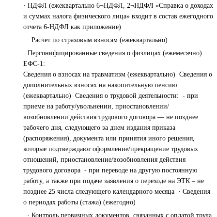
· НДФЛ (ежеквартально 6¬НДФЛ, 2¬НДФЛ «Справка о доходах
и суммах налога физического лица» входит в состав ежегодного
отчета 6-НДФЛ как приложение)
· Расчет по страховым взносам (ежеквартально)
· Персонифицированные сведения о физлицах (ежемесячно) ·
ЕФС-1:
Сведения о взносах на травматизм (ежеквартально) Сведения о
дополнительных взносах на накопительную пенсию
(ежеквартально) Сведения о трудовой деятельности: - при
приеме на работу/увольнении, приостановлении/
возобновлении действия трудового договора — не позднее
рабочего дня, следующего за днем издания приказа
(распоряжения), документа или принятия иного решения,
которые подтверждают оформление/прекращение трудовых
отношений, приостановление/возобновления действия
трудового договора - при переводе на другую постоянную
работу, а также при подаче заявления о переходе на ЭТК – не
позднее 25 числа следующего календарного месяца · Сведения
о периодах работы (стажа) (ежегодно)
· Контроль первичных документов, связанных с оплатой труда